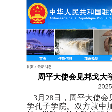
首页
使馆信息
加蓬概况
首页
>
最新消息
周平大使会见邦戈大
2025
3
月28日，周平大使
学孔子学院。
双方就中