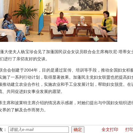
蓬大使夫人杨宝珍会见了加蓬国民议会女议员联合会主席梅坎尼·塔蒂女
们进行了亲切友好的交谈
。
联合会创建于
2004
年，目的是通过宣传、培训等手段，推动全国妇女积
实施了一系列行动计划，取得显著效果。加蓬民主党妇女联盟也把提高妇
极推动建立农业合作社，实施农业和手工业发展计划，帮助妇女脱贫。在
流、共同促进妇女事业发展的愿望。
蒂主席和波莱特主席介绍的情况表示感谢
，对她们提出与中国妇女组织进
女界的了解及合作而努力。
友：
全文打印
打