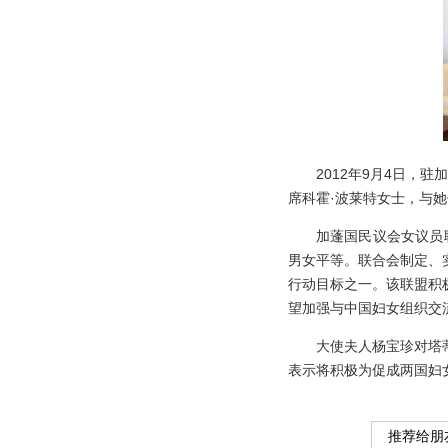
2012
年
9
月
4
日
，驻加
席科霍·波莱特女士
，与她
加蓬国民议会女议员
男女平等。联合会制定、
行动目标之一。该联盟积
望加强与中国妇女组织交
大使夫人杨宝珍对
塔
表示将积极为促成两国妇
推荐给朋