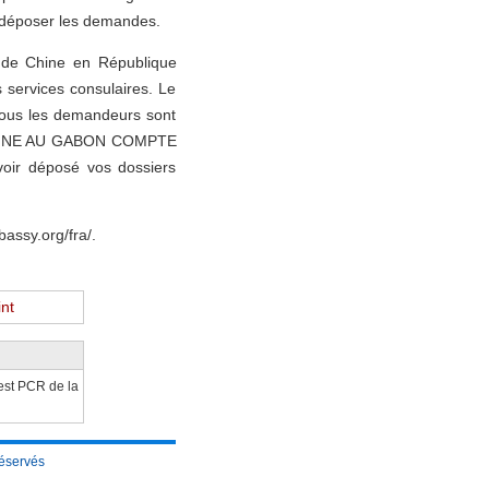
 déposer les demandes.
de Chine en République
 services consulaires. Le
Tous les demandeurs sont
 CHINE AU GABON COMPTE
oir déposé vos dossiers
bassy.org/fra/.
int
test PCR de la
éservés