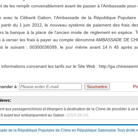
et de les remplir convenablement avant de passer à l'Ambassade pour
on avec
la Citibank
Gabon
, l'Ambassade de
la République
Populaire
partir du 1 juin 2012, le nouveau système de paiement des frais des
ers la banque à la place de l'ancien mode de règlement en espèce. 
tés à verser les frais à payer au compte dénommé AMBASSADE DE
st le suivant : 00300036099, le jour même avant 14 h 45 après av
 informations concenant les tarifs sur le Site Web : http://ga.chineseem
ander à:
Pr
News:
ent aux passagerschinois et étrangers à destination de la Chine de procéder à un 
9 avant leur embarquement au Gabon
(2020-08-24)
ade de la République Populaire de Chine en République Gabonaise Tous droits r