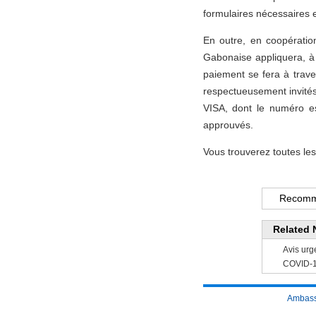
formulaires nécessaires 
En outre, en coopérati
Gabonaise appliquera, à 
paiement se fera à trav
respectueusement invi
VISA, dont le numéro e
approuvés.
Vous trouverez toutes les
Recomm
Related 
Avis urg
COVID-1
Ambass